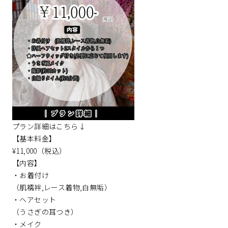
プラン詳細はこちら↓
【基本料金】
¥11,000（税込）
【内容】
・お着付け
（肌襦袢,レース着物,白無垢）
・ヘアセット
（うさぎの耳つき）
・メイク