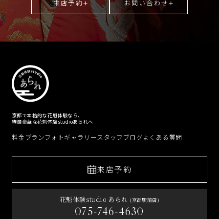
来店予約
お問い合わせ
京都で本格的な花魁体験なら、
絢爛豪華な花魁体験studioあられへ
料金プラン
フォトギャラリー
スタッフブログ
よくある質問
来店予約
花魁体験studio あられ
(京都駅前店)
075-746-4630