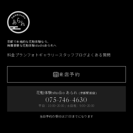
京都で本格的な花魁体験なら、
絢爛豪華な花魁体験studioあられへ
料金プラン
フォトギャラリー
スタッフブログ
よくある質問
来店予約
花魁体験studio あられ
(京都駅前店)
075-746-4630
平日：10:00~20:00 / 土日祝：9:00~20:00
当日予約の受付は17:00までになります