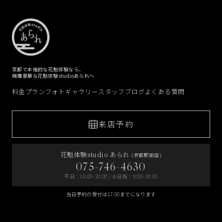
京都で本格的な花魁体験なら、
絢爛豪華な花魁体験studioあられへ
料金プラン
フォトギャラリー
スタッフブログ
よくある質問
来店予約
花魁体験studio あられ
(京都駅前店)
075-746-4630
平日：10:00~20:00 / 土日祝：9:00~20:00
当日予約の受付は17:00までになります