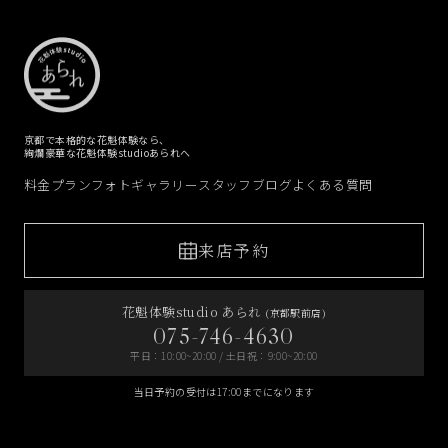
京都で本格的な花魁体験なら、
絢爛豪華な花魁体験studioあられへ
料金プラン
フォトギャラリー
スタッフブログ
よくある質問
来店予約
花魁体験studio あられ
(京都駅前店)
075-746-4630
平日：10:00~20:00 / 土日祝：9:00~20:00
当日予約の受付は17:00までになります