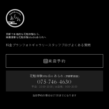
京都で本格的な花魁体験なら、
絢爛豪華な花魁体験studioあられへ
料金プラン
フォトギャラリー
スタッフブログ
よくある質問
来店予約
花魁体験studio あられ
(京都駅前店)
075-746-4630
平日：10:00~20:00 / 土日祝：9:00~20:00
当日予約の受付は17:00までになります