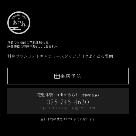
京都で本格的な花魁体験なら、
絢爛豪華な花魁体験studioあられへ
料金プラン
フォトギャラリー
スタッフブログ
よくある質問
来店予約
花魁体験studio あられ
(京都駅前店)
075-746-4630
平日：10:00~20:00 / 土日祝：9:00~20:00
当日予約の受付は17:00までになります