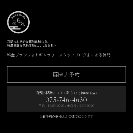
京都で本格的な花魁体験なら、
絢爛豪華な花魁体験studioあられへ
料金プラン
フォトギャラリー
スタッフブログ
よくある質問
来店予約
花魁体験studio あられ
(京都駅前店)
075-746-4630
平日：10:00~20:00 / 土日祝：9:00~20:00
当日予約の受付は17:00までになります