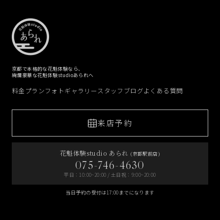
京都で本格的な花魁体験なら、
絢爛豪華な花魁体験studioあられへ
料金プラン
フォトギャラリー
スタッフブログ
よくある質問
来店予約
花魁体験studio あられ
(京都駅前店)
075-746-4630
平日：10:00~20:00 / 土日祝：9:00~20:00
当日予約の受付は17:00までになります