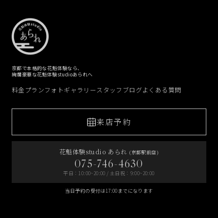
京都で本格的な花魁体験なら、
絢爛豪華な花魁体験studioあられへ
料金プラン
フォトギャラリー
スタッフブログ
よくある質問
来店予約
花魁体験studio あられ
(京都駅前店)
075-746-4630
平日：10:00~20:00 / 土日祝：9:00~20:00
当日予約の受付は17:00までになります