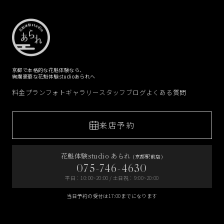
京都で本格的な花魁体験なら、
絢爛豪華な花魁体験studioあられへ
料金プラン
フォトギャラリー
スタッフブログ
よくある質問
来店予約
花魁体験studio あられ
(京都駅前店)
075-746-4630
平日：10:00~20:00 / 土日祝：9:00~20:00
当日予約の受付は17:00までになります