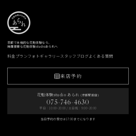
京都で本格的な花魁体験なら、
絢爛豪華な花魁体験studioあられへ
料金プラン
フォトギャラリー
スタッフブログ
よくある質問
来店予約
花魁体験studio あられ
(京都駅前店)
075-746-4630
平日：10:00~20:00 / 土日祝：9:00~20:00
当日予約の受付は17:00までになります