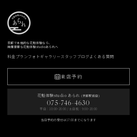
京都で本格的な花魁体験なら、
絢爛豪華な花魁体験studioあられへ
料金プラン
フォトギャラリー
スタッフブログ
よくある質問
来店予約
花魁体験studio あられ
(京都駅前店)
075-746-4630
平日：10:00~20:00 / 土日祝：9:00~20:00
当日予約の受付は17:00までになります