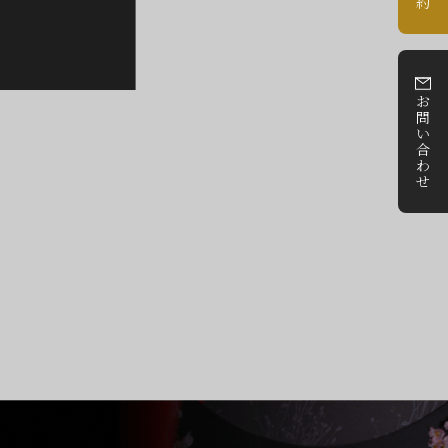
約
お
問
い
合
わ
せ