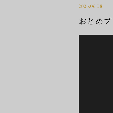
2026.06.08
おとめプ