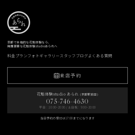
京都で本格的な花魁体験なら、
絢爛豪華な花魁体験studioあられへ
料金プラン
フォトギャラリー
スタッフブログ
よくある質問
来店予約
花魁体験studio あられ
(京都駅前店)
075-746-4630
平日：10:00~20:00 / 土日祝：9:00~20:00
当日予約の受付は17:00までになります