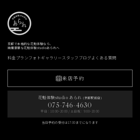
京都で本格的な花魁体験なら、
絢爛豪華な花魁体験studioあられへ
料金プラン
フォトギャラリー
スタッフブログ
よくある質問
来店予約
花魁体験studio あられ
(京都駅前店)
075-746-4630
平日：10:00~20:00 / 土日祝：9:00~20:00
当日予約の受付は17:00までになります