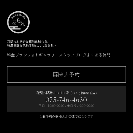
京都で本格的な花魁体験なら、
絢爛豪華な花魁体験studioあられへ
料金プラン
フォトギャラリー
スタッフブログ
よくある質問
来店予約
花魁体験studio あられ
(京都駅前店)
075-746-4630
平日：10:00~20:00 / 土日祝：9:00~20:00
当日予約の受付は17:00までになります