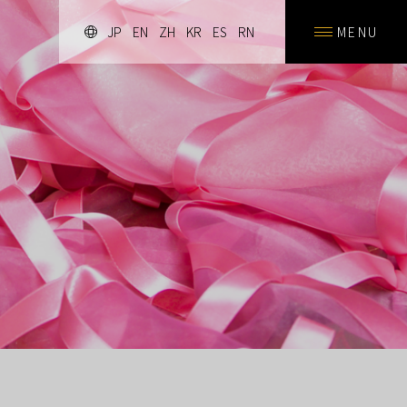
JP
EN
ZH
KR
ES
RN
MENU