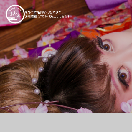
京都で本格的な花魁体験なら、
絢爛豪華な花魁体験studioあられへ