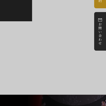
約
お
問
い
合
わ
せ