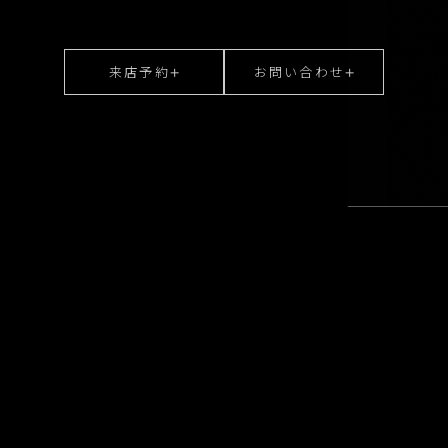
来店予約
お問い合わせ