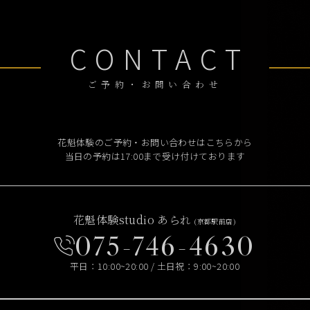
CONTACT
ご予約・お問い合わせ
花魁体験のご予約・お問い合わせはこちらから
当日の予約は17:00まで受け付けております
花魁体験studio あられ
(京都駅前店)
075-746-4630
平日：10:00~20:00 / 土日祝：9:00~20:00