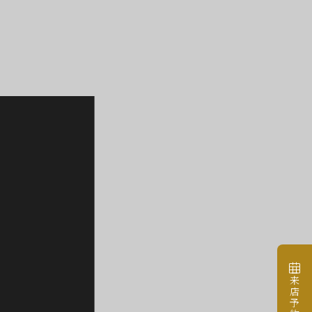
来
店
予