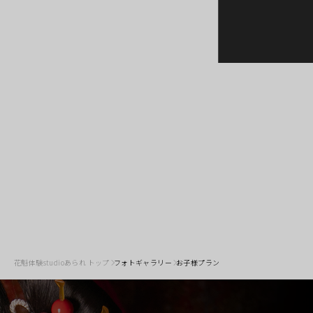
花魁体験studioあられ トップ
フォトギャラリー
お子様プラン