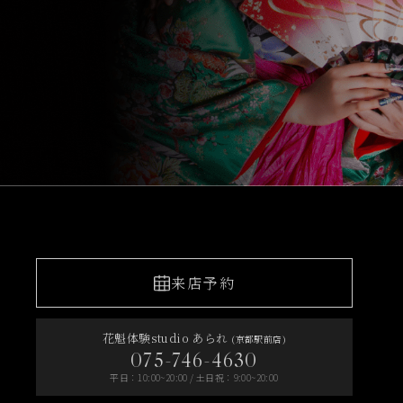
来店予約
花魁体験studio あられ
(京都駅前店)
075-746-4630
平日：10:00~20:00 / 土日祝：9:00~20:00