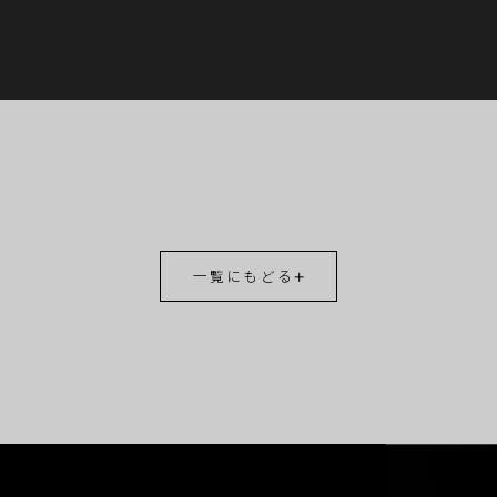
一覧にもどる