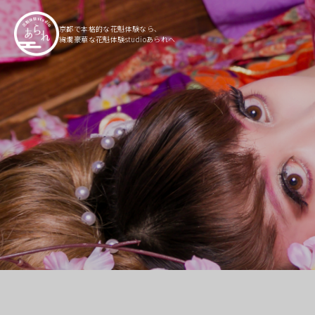
京都で本格的な花魁体験なら、
絢爛豪華な花魁体験studioあられへ