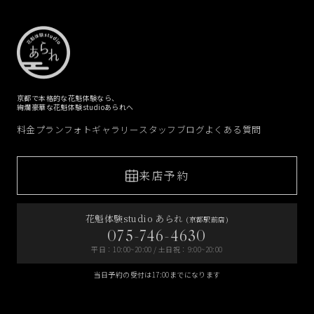
京都で本格的な花魁体験なら、
絢爛豪華な花魁体験studioあられへ
料金プラン
フォトギャラリー
スタッフブログ
よくある質問
来店予約
花魁体験studio あられ
(京都駅前店)
075-746-4630
平日：10:00~20:00 / 土日祝：9:00~20:00
当日予約の受付は17:00までになります