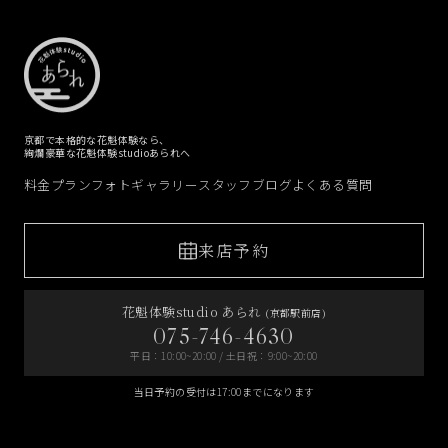
京都で本格的な花魁体験なら、
絢爛豪華な花魁体験studioあられへ
料金プラン
フォトギャラリー
スタッフブログ
よくある質問
来店予約
花魁体験studio あられ
(京都駅前店)
075-746-4630
平日：10:00~20:00 / 土日祝：9:00~20:00
当日予約の受付は17:00までになります