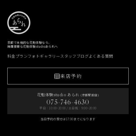
京都で本格的な花魁体験なら、
絢爛豪華な花魁体験studioあられへ
料金プラン
フォトギャラリー
スタッフブログ
よくある質問
来店予約
花魁体験studio あられ
(京都駅前店)
075-746-4630
平日：10:00~20:00 / 土日祝：9:00~20:00
当日予約の受付は17:00までになります