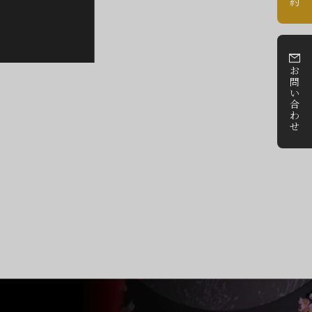
約
お
問
い
合
わ
せ