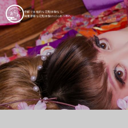
京都で本格的な花魁体験なら、
絢爛豪華な花魁体験studioあられへ