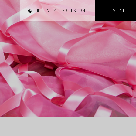
JP
EN
ZH
KR
ES
RN
MENU