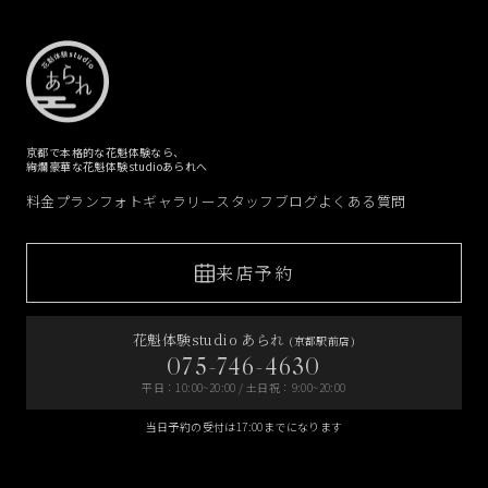
京都で本格的な花魁体験なら、
絢爛豪華な花魁体験studioあられへ
料金プラン
フォトギャラリー
スタッフブログ
よくある質問
来店予約
花魁体験studio あられ
(京都駅前店)
075-746-4630
平日：10:00~20:00 / 土日祝：9:00~20:00
当日予約の受付は17:00までになります