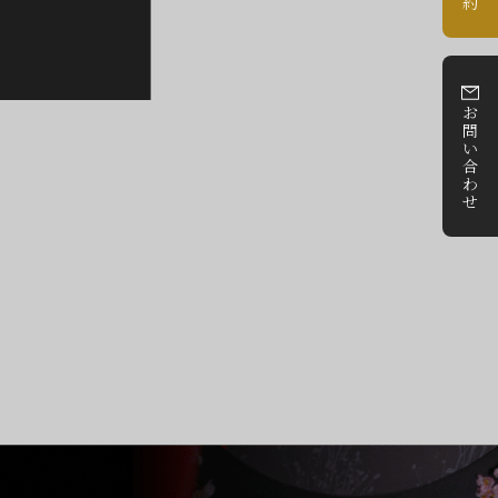
約
お
問
い
合
わ
せ