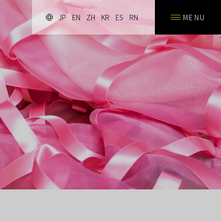
JP
EN
ZH
KR
ES
RN
MENU