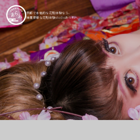
京都で本格的な花魁体験なら、
絢爛豪華な花魁体験studioあられへ