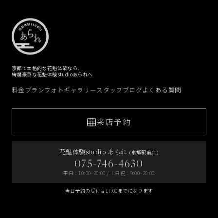
京都で本格的な花魁体験なら、
絢爛豪華な花魁体験studioあられへ
料金プラン
フォトギャラリー
スタッフブログ
よくある質問
来店予約
花魁体験studio あられ
(京都駅前店)
075-746-4630
平日：10:00~20:00 / 土日祝：9:00~20:00
当日予約の受付は17:00までになります