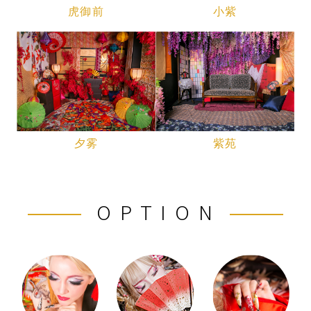
虎御前
小紫
夕雾
紫苑
OPTION