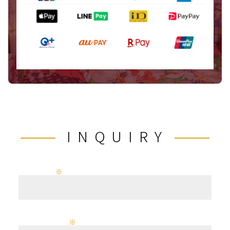
INQUIRY
Your name
※
E-mail address
※