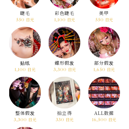
睫毛
彩色睫毛
美甲
550
日元
1,100
日元
550
日元
贴纸
蝶形假发
部分假发
1,100
日元
3,300
日元
1,650
日元
整体假发
拍立得
ALL数据
3,300
日元
330
日元
16,500
日元