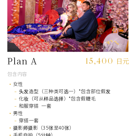
Plan A
15,400
日元
包含内容
女性
头发造型（三种类可选一）*包含部位假发
化妆（可从样品选择）*包含假睫毛
和服穿搭 一套
男性
穿搭一套
摄影师摄影（35张至40张）
手机自拍（5分钟）