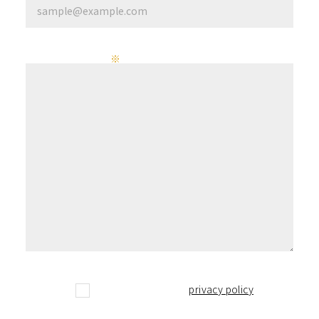
Content of inquiry
※
I have confirmed the
privacy policy