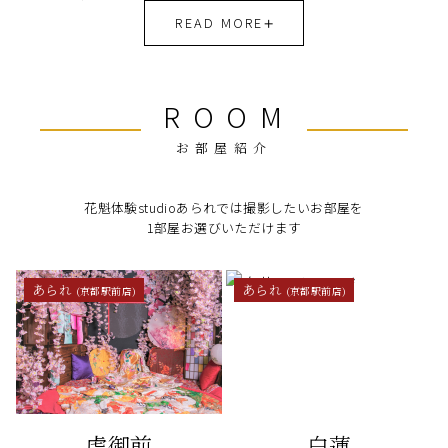
READ MORE
ROOM
お部屋紹介
花魁体験studioあられでは撮影したいお部屋を
1部屋お選びいただけます
あられ
あられ
(京都駅前店)
(京都駅前店)
虎御前
白蓮