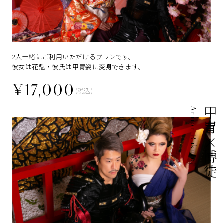
2人一緒にご利用いただけるプランです。
彼女は花魁・彼氏は甲冑姿に変身できます。
¥17,000
(税込)
Armor Bakuto
甲冑×博徒