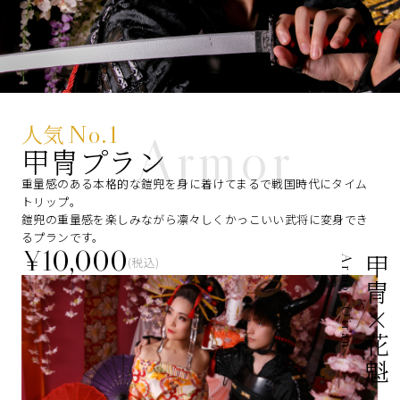
人気
No.1
Armor
甲冑プラン
重量感のある本格的な鎧兜を身に着けてまるで戦国時代にタイム
トリップ。
鎧兜の重量感を楽しみながら凛々しくかっこいい武将に変身でき
るプランです。
¥10,000
(税込)
Armor Oiran
甲冑×花魁