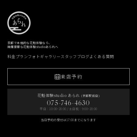
京都で本格的な花魁体験なら、
絢爛豪華な花魁体験studioあられへ
料金プラン
フォトギャラリー
スタッフブログ
よくある質問
来店予約
花魁体験studio あられ
(京都駅前店)
075-746-4630
平日：10:00~20:00 / 土日祝：9:00~20:00
当日予約の受付は17:00までになります